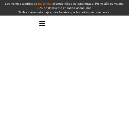
Las mejores taquillas de
Barcelona
al precio más bajo garantizado. Promoción de verano:
30% de descuento en todas las taquillas.
Tarifas diarias más bajas, más baratas que las tarifas por hora caras.
Ubicaciones Barcelona
RESERVA AHORA
Dónde
alquilar
taquillas
en
Barcelona:
comparativa