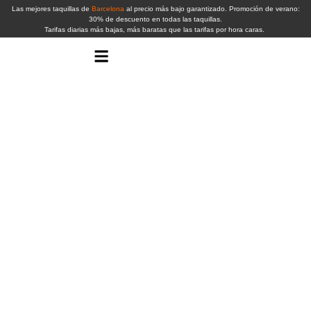
Las mejores taquillas de
Barcelona
al precio más bajo garantizado. Promoción de verano:
30% de descuento en todas las taquillas.
Tarifas diarias más bajas, más baratas que las tarifas por hora caras.
¿Sabes
Ubicaciones Barcelona
RESERVA AHORA
dónde
dejas tu
maleta?
Cuidado
con las